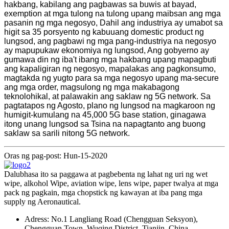
hakbang, kabilang ang pagbawas sa buwis at bayad,
exemption at mga tulong na tulong upang maibsan ang mga
pasanin ng mga negosyo, Dahil ang industriya ay umabot sa
higit sa 35 porsyento ng kabuuang domestic product ng
lungsod, ang pagbawi ng mga pang-industriya na negosyo
ay mapupukaw ekonomiya ng lungsod, Ang gobyerno ay
gumawa din ng iba't ibang mga hakbang upang mapagbuti
ang kapaligiran ng negosyo, mapalakas ang pagkonsumo,
magtakda ng yugto para sa mga negosyo upang ma-secure
ang mga order, magsulong ng mga makabagong
teknolohikal, at palawakin ang saklaw ng 5G network. Sa
pagtatapos ng Agosto, plano ng lungsod na magkaroon ng
humigit-kumulang na 45,000 5G base station, ginagawa
itong unang lungsod sa Tsina na napagtanto ang buong
saklaw sa sarili nitong 5G network.
Oras ng pag-post: Hun-15-2020
Dalubhasa ito sa paggawa at pagbebenta ng lahat ng uri ng wet
wipe, alkohol Wipe, aviation wipe, lens wipe, paper twalya at mga
pack ng pagkain, mga chopstick ng kawayan at iba pang mga
supply ng Aeronautical.
Adress: No.1 Langliang Road (Chengguan Seksyon),
Chengguan Town, Wuqing District, Tianjin, China