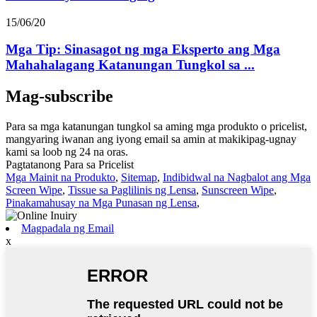
15/06/20
Mga Tip: Sinasagot ng mga Eksperto ang Mga
Mahahalagang Katanungan Tungkol sa ...
Mag-subscribe
Para sa mga katanungan tungkol sa aming mga produkto o pricelist,
mangyaring iwanan ang iyong email sa amin at makikipag-ugnay
kami sa loob ng 24 na oras.
Pagtatanong Para sa Pricelist
Mga Mainit na Produkto
,
Sitemap
,
Indibidwal na Nagbalot ang Mga
Screen Wipe
,
Tissue sa Paglilinis ng Lensa
,
Sunscreen Wipe
,
Pinakamahusay na Mga Punasan ng Lensa
,
Magpadala ng Email
x