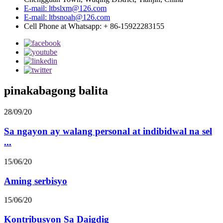
E-mail: ltbslxm@126.com
E-mail: ltbsnoah@126.com
Cell Phone at Whatsapp: + 86-15922283155
pinakabagong balita
28/09/20
Sa ngayon ay walang personal at indibidwal na sel
...
15/06/20
Aming serbisyo
15/06/20
Kontribusyon Sa Daigdig