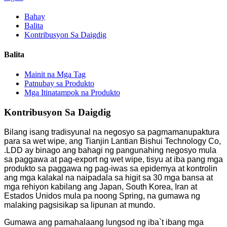
Bahay
Balita
Kontribusyon Sa Daigdig
Balita
Mainit na Mga Tag
Patnubay sa Produkto
Mga Itinatampok na Produkto
Kontribusyon Sa Daigdig
Bilang isang tradisyunal na negosyo sa pagmamanupaktura
para sa wet wipe, ang Tianjin Lantian Bishui Technology Co,
.LDD ay binago ang bahagi ng pangunahing negosyo mula
sa paggawa at pag-export ng wet wipe, tisyu at iba pang mga
produkto sa paggawa ng pag-iwas sa epidemya at kontrolin
ang mga kalakal na naipadala sa higit sa 30 mga bansa at
mga rehiyon kabilang ang Japan, South Korea, Iran at
Estados Unidos mula pa noong Spring, na gumawa ng
malaking pagsisikap sa lipunan at mundo.
Gumawa ang pamahalaang lungsod ng iba`t ibang mga