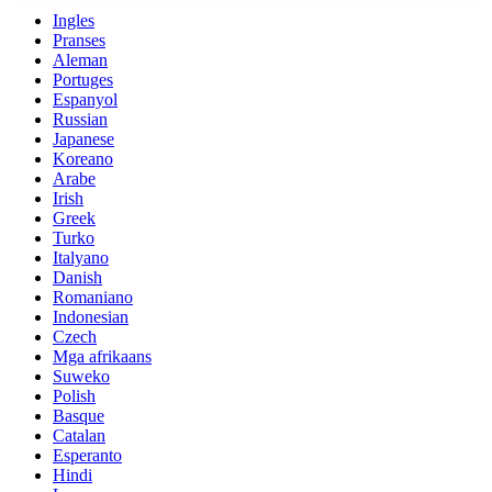
Ingles
Pranses
Aleman
Portuges
Espanyol
Russian
Japanese
Koreano
Arabe
Irish
Greek
Turko
Italyano
Danish
Romaniano
Indonesian
Czech
Mga afrikaans
Suweko
Polish
Basque
Catalan
Esperanto
Hindi